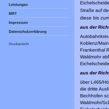
Eichelscheide
Leistungen
Straße auf de
MRT
diese
bis zum
Impressum
aus der Ric
Datenschutzerklärung
Autobahnkreu
Koblenz/Main
Druckansicht
Frankenthal R
Waldmohr abfa
Eichelscheide
aus der Ric
über L465/Höh
die dritte Au
Bechhofen sch
Waldmohr/Sch