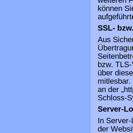
weiteren 
können Sie
aufgeführ
SSL- bzw
Aus Siche
Übertragun
Seitenbetr
bzw. TLS-V
über diese
mitlesbar.
an der „ht
Schloss-S
Server-L
In Server-
der Websit