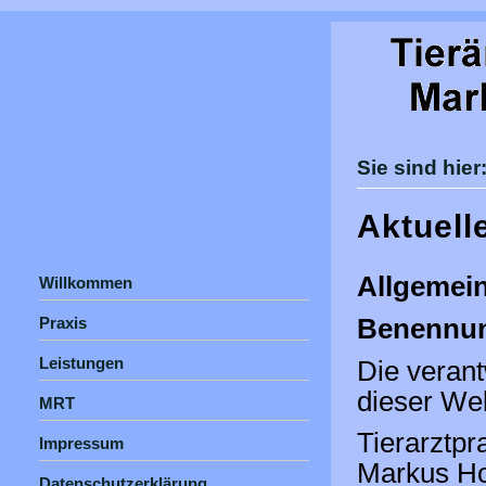
Sie sind hie
Aktuell
Allgemein
Willkommen
Praxis
Benennung
Leistungen
Die verant
dieser Web
MRT
Tierarztp
Impressum
Markus Ho
Datenschutzerklärung