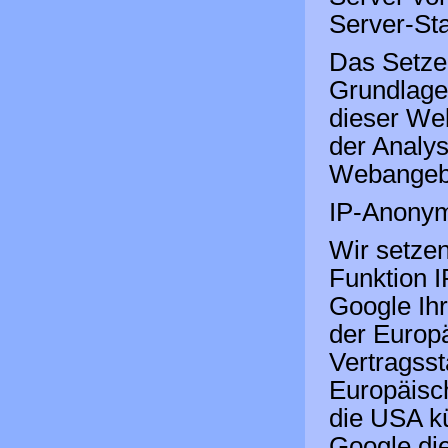
Server-Sta
Das Setzen
Grundlage 
dieser Web
der Analy
Webangebo
IP-Anonym
Wir setzen
Funktion I
Google Ihr
der Europ
Vertragss
Europäisc
die USA k
Google die