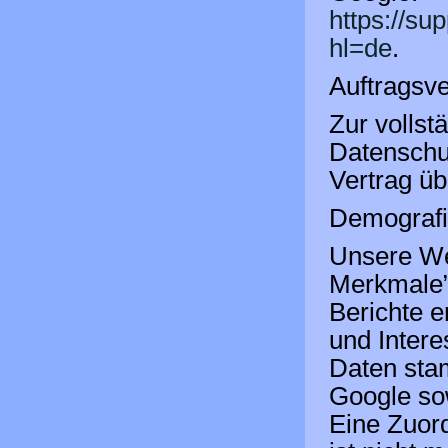
https://su
hl=de
.
Auftragsve
Zur vollst
Datenschu
Vertrag üb
Demografi
Unsere We
Merkmale” 
Berichte e
und Intere
Daten sta
Google so
Eine Zuor