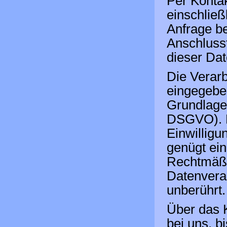
Per Konta
einschließ
Anfrage b
Anschluss
dieser Dat
Die Verarb
eingegeben
Grundlage I
DSGVO). Ei
Einwilligu
genügt ein
Rechtmäßig
Datenvera
unberührt.
Über das K
bei uns, b