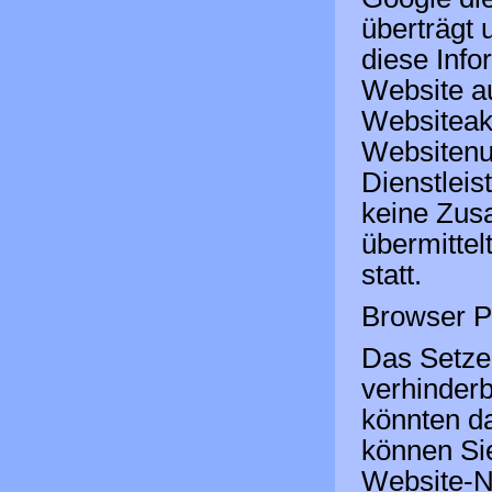
überträgt 
diese Inf
Website a
Websiteakt
Websitenu
Dienstleis
keine Zus
übermitte
statt.
Browser P
Das Setze
verhinderb
könnten d
können Sie
Website-Nu