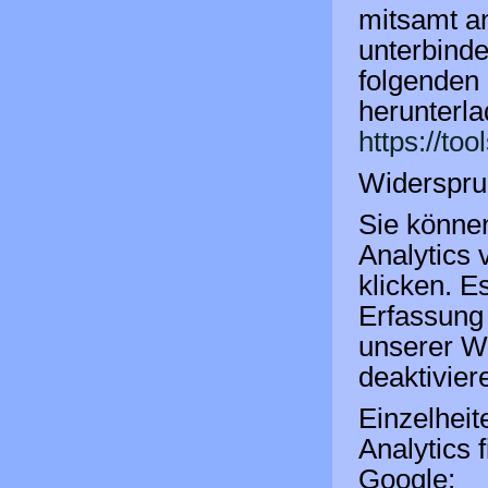
mitsamt a
unterbinde
folgenden 
herunterla
https://to
Widerspru
Sie könne
Analytics 
klicken. E
Erfassung
unserer We
deaktivier
Einzelhei
Analytics 
Google: