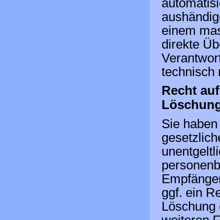
automatisi
aushändige
einem mas
direkte Ü
Verantwort
technisch 
Recht auf
Löschun
Sie haben
gesetzlic
unentgeltl
personenb
Empfänger
ggf. ein R
Löschung 