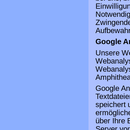
Einwilligu
Notwendig
Zwingende
Aufbewahru
Google An
Unsere We
Webanalys
Webanalyse
Amphithea
Google Ana
Textdateie
speichert
ermögliche
über Ihre
Server von